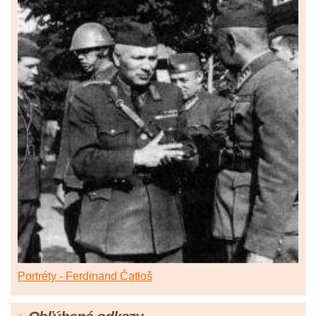
Portréty - Ferdinand Čatloš